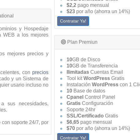
$2,2
pago mensual
$23
por año (ahorra un 14%)
tional
Contratar Ya!
Dominios y Hospedaje
ia WEB a los mejores
Plan Premiun
os mejores precios y
10
GB de Disco
10
GB de Transferencia
Ilimitadas
Cuentas Email
celentes, con
precios
Tool kit
WordPress
Gratis
cado y un Sistema de
Instalación
WordPress
con 1 Cli
uier usario incluso no
10
Base de datos
Cpanel
Control Panel
Gratis
Configuración
 a sus necesidades,
Soporte 24hr
des.
SSL/Certificado
Gratis
$6,65
pago mensual
 con soporte 24/7, por
$70
por año (ahorra un 14%)
Contratar Ya!