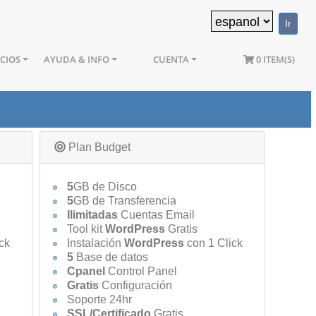
ICIOS
AYUDA & INFO
CUENTA
0 ITEM(S)
Plan Budget
5
GB de Disco
5
GB de Transferencia
Ilimitadas
Cuentas Email
Tool kit
WordPress
Gratis
ck
Instalación
WordPress
con 1 Click
5
Base de datos
Cpanel
Control Panel
Gratis
Configuración
Soporte 24hr
SSL/Certificado
Gratis