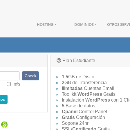
HOSTING
DOMINIOS
OTROS SERV
Plan Estudiante
1.5
GB de Disco
2
GB de Transferencia
info
Ilimitadas
Cuentas Email
Tool kit
WordPress
Gratis
ios
Instalación
WordPress
con 1 Cli
5
Base de datos
Cpanel
Control Panel
Gratis
Configuración
Soporte 24hr
SSL/Certificado
Gratis