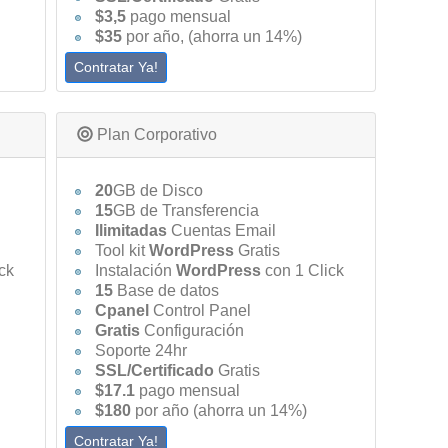
$3,5
pago mensual
$35
por año, (ahorra un 14%)
Contratar Ya!
Plan Corporativo
20
GB de Disco
15
GB de Transferencia
Ilimitadas
Cuentas Email
Tool kit
WordPress
Gratis
ck
Instalación
WordPress
con 1 Click
15
Base de datos
Cpanel
Control Panel
Gratis
Configuración
Soporte 24hr
SSL/Certificado
Gratis
$17.1
pago mensual
$180
por año (ahorra un 14%)
Contratar Ya!