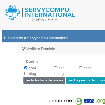
Bienvenido a Servycompu International!
Verificar Dominio
com
net
casa
blog
org
ver todas las extensiones
ver los precios de domin