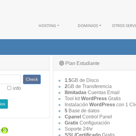
HOSTING
DOMINIOS
OTROS SERV
Plan Estudiante
1.5
GB de Disco
2
GB de Transferencia
info
Ilimitadas
Cuentas Email
Tool kit
WordPress
Gratis
ios
Instalación
WordPress
con 1 Cli
5
Base de datos
Cpanel
Control Panel
Gratis
Configuración
Soporte 24hr
SSL/Certificado
Gratis