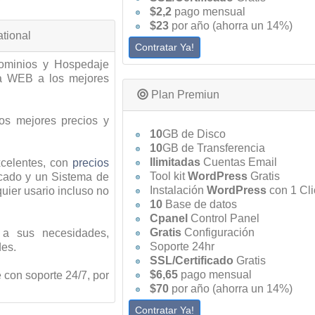
$2,2
pago mensual
$23
por año (ahorra un 14%)
tional
Contratar Ya!
Dominios y Hospedaje
ia WEB a los mejores
Plan Premiun
os mejores precios y
10
GB de Disco
10
GB de Transferencia
Ilimitadas
Cuentas Email
celentes, con
precios
Tool kit
WordPress
Gratis
cado y un Sistema de
Instalación
WordPress
con 1 Cli
uier usario incluso no
10
Base de datos
Cpanel
Control Panel
Gratis
Configuración
 a sus necesidades,
Soporte 24hr
des.
SSL/Certificado
Gratis
$6,65
pago mensual
 con soporte 24/7, por
$70
por año (ahorra un 14%)
Contratar Ya!