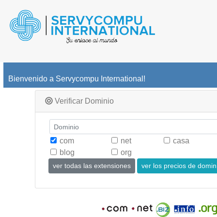
Bienvenido a Servycompu International!
Verificar Dominio
com
net
casa
blog
org
ver todas las extensiones
ver los precios de domin