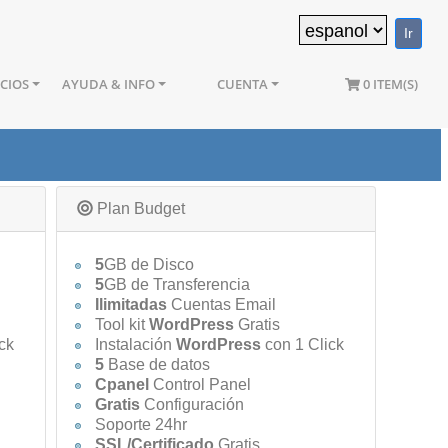
ICIOS
AYUDA & INFO
CUENTA
0 ITEM(S)
Plan Budget
5
GB de Disco
5
GB de Transferencia
Ilimitadas
Cuentas Email
Tool kit
WordPress
Gratis
ck
Instalación
WordPress
con 1 Click
5
Base de datos
Cpanel
Control Panel
Gratis
Configuración
Soporte 24hr
SSL/Certificado
Gratis