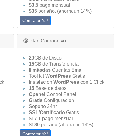
$3,5
pago mensual
$35
por año, (ahorra un 14%)
Contratar Ya!
Plan Corporativo
20
GB de Disco
15
GB de Transferencia
Ilimitadas
Cuentas Email
Tool kit
WordPress
Gratis
ck
Instalación
WordPress
con 1 Click
15
Base de datos
Cpanel
Control Panel
Gratis
Configuración
Soporte 24hr
SSL/Certificado
Gratis
$17.1
pago mensual
$180
por año (ahorra un 14%)
Contratar Ya!