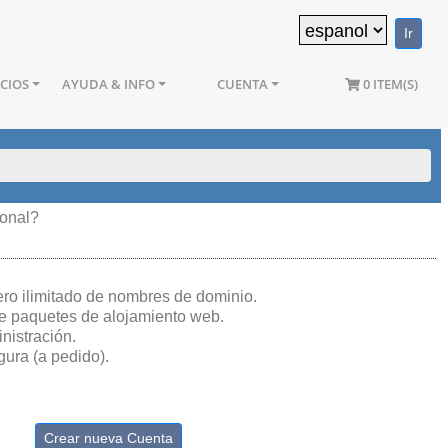
ICIOS
AYUDA & INFO
CUENTA
0 ITEM(S)
ional?
ero ilimitado de nombres de dominio.
e paquetes de alojamiento web.
nistración.
ura (a pedido).
Crear nueva Cuenta