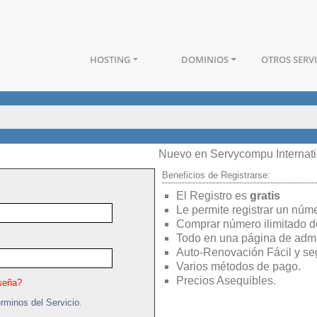
HOSTING
DOMINIOS
OTROS SERV
Nuevo en Servycompu Internat
Beneficios de Registrarse:
El Registro es
gratis
Le permite registrar un núm
Comprar número ilimitado d
Todo en una página de admi
Auto-Renovación Fácil y seg
Varios métodos de pago.
Precios Asequibles.
aseña?
rminos del Servicio
.