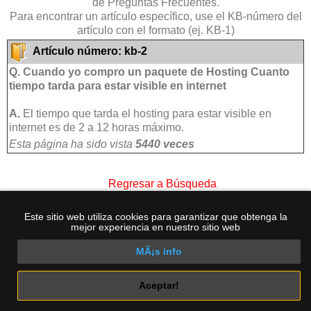
de Preguntas Frecuentes.
Para encontrar un artículo específico, use el KB-número del
artículo con el formato (ej. KB-1)
Artículo número: kb-2
Q. Cuando yo compro un paquete de Hosting Cuanto
tiempo tarda para estar visible en internet
A.
El tiempo que tarda el hosting para estar visible en
internet es de 2 a 12 horas máximo.
Esta página ha sido vista
5440 veces
Regresar a Búsqueda
INICIO
|
HOSTING
|
DOMINIOS
|
SOPORTE
|
Entrar
Este sitio web utiliza cookies para garantizar que obtenga la
|
CREAR CUENTA
|
Términos
|
Mi Carro
mejor experiencia en nuestro sitio web
Copyright © 2003- 2026 Servycompu International. All rights
reserved.
MÃ¡s info
Aceptar!