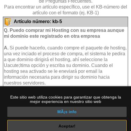
de Preguntas Frecuentes.
Para encontrar un artículo específico, use el KB-número del
artículo con el formato (ej. KB-1)
Artículo número: kb-5
Q. Puedo comprar mi Hosting con su empresa aunque
mi dominio este registrado en otra empresa
A.
Si puede hacerlo, cuando compre el paquete de hosting,
una vez inciado el proceso de compra, el sistema le pedira
a que dominio dirigirá el hosting, ahí seleccione la
Uacute;ltima opción y escriba su dominio. Cuando el
hosting sea activado se le eneviará por email la
información necesaria para dirigir su dominio hacia
nuestros servidores.
Esta página ha sido vista
6169 veces
Este sitio web utiliza cookies para garantizar que obtenga la
mejor experiencia en nuestro sitio web
Regresar a Búsqueda
MÃ¡s info
INICIO
|
HOSTING
|
DOMINIOS
|
SOPORTE
|
Entrar
|
CREAR CUENTA
|
Términos
|
Mi Carro
Aceptar!
Copyright © 2003- 2026 Servycompu International. All rights